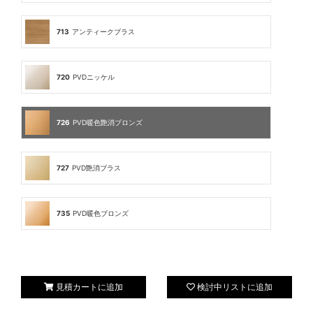
713
アンティークブラス
720
PVDニッケル
726
PVD暖色艶消ブロンズ
727
PVD艶消ブラス
735
PVD暖色ブロンズ
見積カートに追加
検討中リストに追加