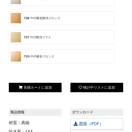
726
PVD暖色艶消ブロンズ
727
PVD艶消ブラス
735
PVD暖色ブロンズ
見積カートに追加
検討中リストに追加
製品情報
ダウンロード
材質：真鍮
図面（PDF）
吐水長：144