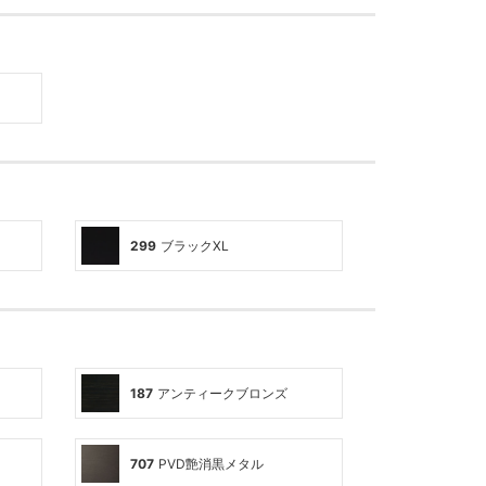
299
ブラックXL
）
187
アンティークブロンズ
707
PVD艶消黒メタル