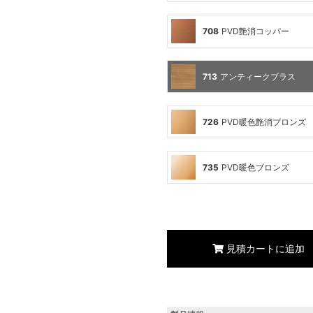
708
PVD艶消コッパー
713
アンティークブラス
726
PVD暖色艶消ブロンズ
735
PVD暖色ブロンズ
見積カートに追加