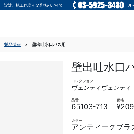
画、設計、施工他様々な業務のご相談
月～
>
製品情報
>
壁出吐水口バス用
壁出吐水口
コレクション
ヴェンティヴェンティ
品番
価格
65103-713
¥209
カラー
アンティークブラ