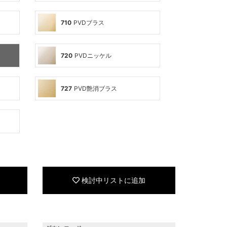
710
PVDブラス
720
PVDニッケル
727
PVD艶消ブラス
検討中リストに追加