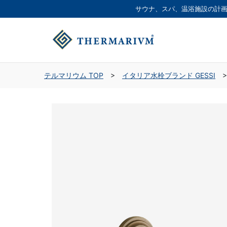
サウナ、スパ、温浴施設の
計
テルマリウム TOP
>
イタリア水栓ブランド GESSI