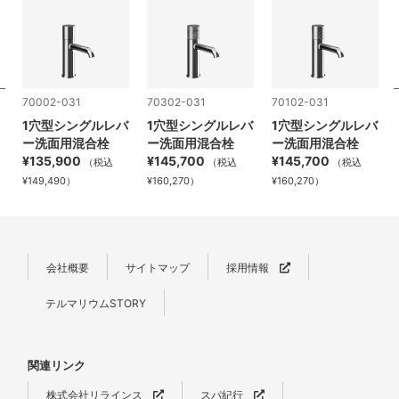
70002-031
70302-031
70102-031
バ
1穴型シングルレバ
1穴型シングルレバ
1穴型シングルレバ
ー洗面用混合栓
ー洗面用混合栓
ー洗面用混合栓
¥135,900
¥145,700
¥145,700
（税込
（税込
（税込
¥149,490）
¥160,270）
¥160,270）
会社概要
サイトマップ
採用情報
テルマリウムSTORY
関連リンク
株式会社リラインス
スパ紀行